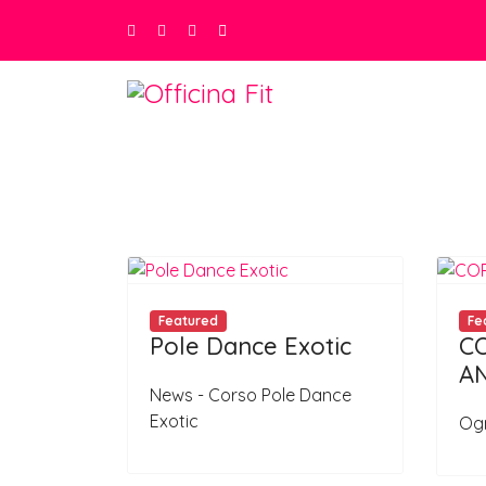
Featured
Fe
Pole Dance Exotic
CO
A
News - Corso Pole Dance
Exotic
Ogn